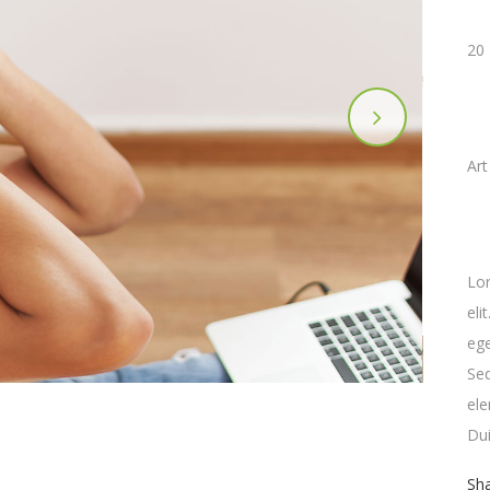
D
20
C
Art
A
Lor
eli
ege
Se
ele
Dui
Sh