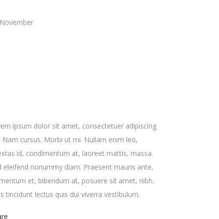
ATE
 November
ATEGORY
BOUT THIS PROJECT
em ipsum dolor sit amet, consectetuer adipiscing
t. Nam cursus. Morbi ut mi. Nullam enim leo,
stas id, condimentum at, laoreet mattis, massa.
d eleifend nonummy diam. Praesent mauris ante,
mentum et, bibendum at, posuere sit amet, nibh.
s tincidunt lectus quis dui viverra vestibulum.
are